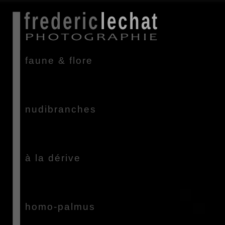
faune & flore
Richesse et beauté des fonds sous-
marins de Bretagne ...
nudibranches
Le monde étrange et fascinant des
limaces de mer ...
à la dérive
Rencontres au hasard de la houle
et des courants ...
homo-palmus
Apnéistes explorateurs & pêcheurs